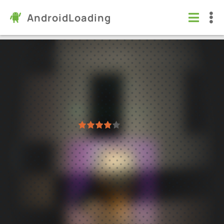
AndroidLoading
The Escapists: Побег из тюрьмы
Игры
/
Стратегии
4.2
636064
Проверено Kaspersky
1
2
3
4
5
12