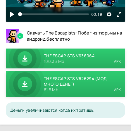
00:19
Скачать The Escapists: Побег из тюрьмы на
андроид бесплатно
THE ESCAPISTS V636064
100.36 Mb
APK
THE ESCAPISTS V626294 (МОД:
МНОГО ДЕНЕГ)
81.5 Mb
APK
Деньги увеличиваются когда их тратишь.