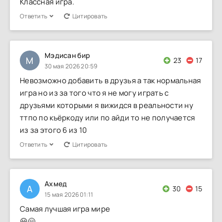
Классная игра.
Ответить
Цитировать
Мэдисан бир
М
23
17
30 мая 2026 20:59
Невозможно добавить в друзья а так нормальная
игра но из за того что я не могу играть с
друзьями которыми я вижидся в реальности ну
ттпо по къёркоду или по айди то не получается
из за этого 6 из 10
Ответить
Цитировать
Ахмед
А
30
15
15 мая 2026 01:11
Самая лучшая игра мире
😃🤗