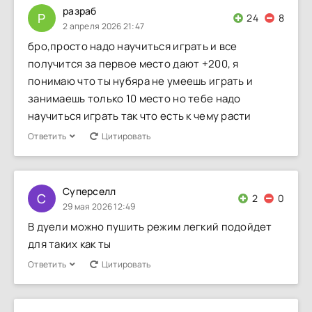
разраб
Р
24
8
2 апреля 2026 21:47
бро,просто надо научиться играть и все
получится за первое место дают +200, я
понимаю что ты нубяра не умеешь играть и
занимаешь только 10 место но тебе надо
научиться играть так что есть к чему расти
Ответить
Цитировать
Суперселл
С
2
0
29 мая 2026 12:49
В дуели можно пушить режим легкий подойдет
для таких как ты
Ответить
Цитировать