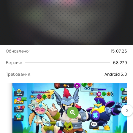
Подписаться
Скачать
на обновления
Запросить обновление
Обновлено:
15.07.26
Версия:
68.279
Требования:
Android 5.0