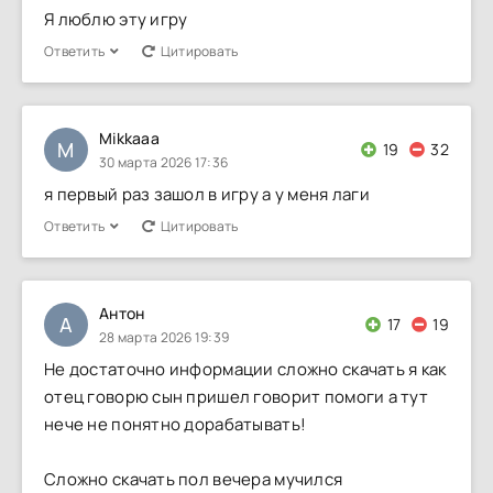
Я люблю эту игру
Ответить
Цитировать
Mikkaaa
M
19
32
30 марта 2026 17:36
я первый раз зашол в игру а у меня лаги
Ответить
Цитировать
Антон
А
17
19
28 марта 2026 19:39
Не достаточно информации сложно скачать я как
отец говорю сын пришел говорит помоги а тут
нече не понятно дорабатывать!
Сложно скачать пол вечера мучился