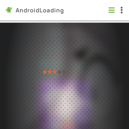
AndroidLoading
Null's Brawl
Игры
/
Экшен
5.0
68.279
Проверено Kaspersky
1
2
3
4
5
2322