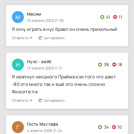
Масим
М
41
11
16 апреля 2026 21:35
Я хочу играть в нус бравл он очень прикольный
Ответить
Цитировать
Нулс - вайб
Н
36
18
13 апреля 2026 11:11
Я неапнул неодного Прайма изи того что дают
-80 это много так и ешё это очень сложно
Фиксите пж
Ответить
Цитировать
Гость Мустафа
Г
34
10
4 апреля 2026 21:24