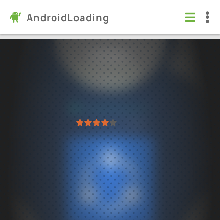
AndroidLoading
SHAREit
Программы
/
Инструменты
4.2
6.54.8
Проверено Kaspersky
1
2
3
4
5
99