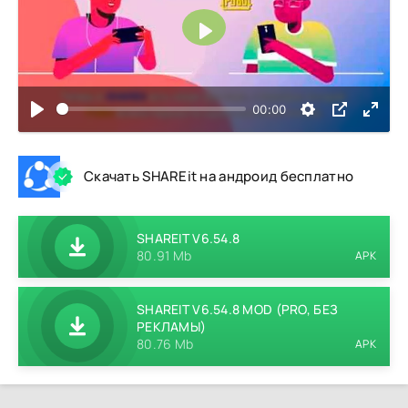
Воспроизвести
00:00
Скачать SHAREit на андроид бесплатно
SHAREIT V6.54.8
80.91 Mb
APK
SHAREIT V6.54.8 MOD (PRO, БЕЗ
РЕКЛАМЫ)
80.76 Mb
APK