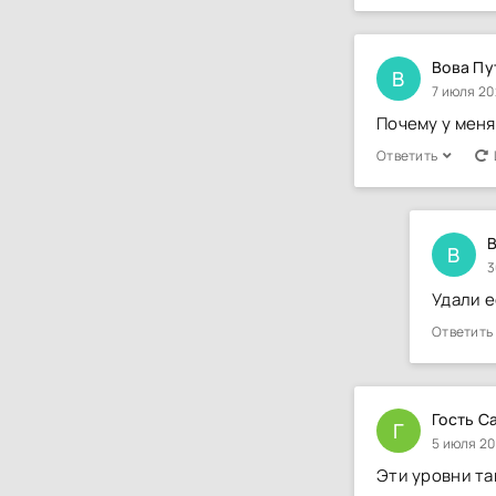
Вова Пу
В
7 июля 20
Почему у меня
Ответить
B
B
3
Удали е
Ответить
Гость С
Г
5 июля 20
Эти уровни та