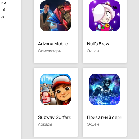
ется
. А
ых
Arizona Mobile
Null's Brawl
Симуляторы
Экшен
Subway Surfers
Приватный сервер Stand
Аркады
Экшен