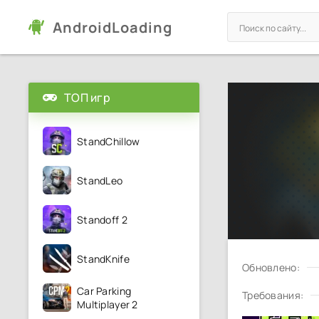
AndroidLoading
ТОП игр
StandChillow
StandLeo
Standoff 2
StandKnife
Обновлено:
Car Parking
Требования:
Multiplayer 2