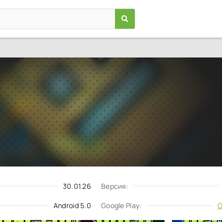
Geometry Dash
Игры
/
Аркады
5.0
2.2.144
Скачать
Запросить обновление
30.01.26
Версия:
Android 5.0
Google Play:
О