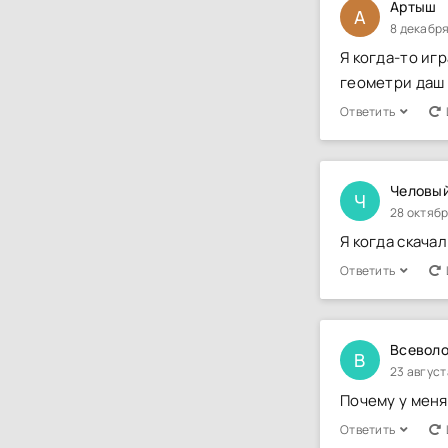
Артыш
А
8 декабря
Я когда-то иг
геометри даш
Ответить
Человый
Ч
28 октябр
Я когда скача
Ответить
Всевол
В
23 август
Почему у меня
Ответить