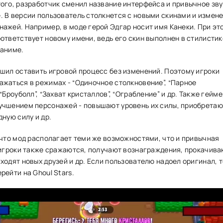
ого, разработчик сменил название интерфейса и привычное зв
 В версии пользователь столкнется с новыми скинами и измен
ажей. Например, в моде герой Эдгар носит имя Канеки. При эт
ответствует новому имени, ведь его скин выполнен в стилистик
 аниме.
шил оставить игровой процесс без изменений. Поэтому игроки
жаться в режимах - “Одиночное столкновение”, “Парное
“Броуболл”, “Захват кристаллов”, “Ограбление” и др. Также гейм
учшением персонажей - повышают уровень их силы, приобретаю
дную силу и др.
 что мод располагает теми же возможностями, что и привычная
 игроки также сражаются, получают вознаграждения, прокачива
ходят новых друзей и др. Если пользователю надоел оригинал, т
рейти на Ghoul Stars.