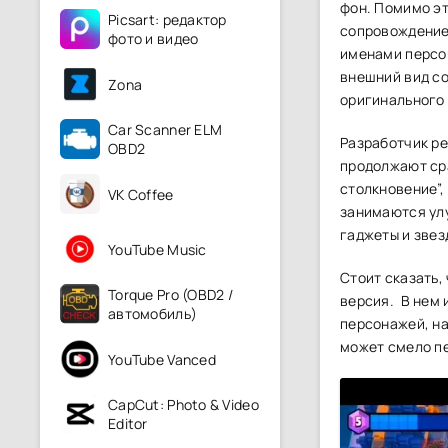
фон. Помимо эт
Picsart: редактор
сопровождение.
фото и видео
именами персон
внешний вид со
Zona
оригинального
Car Scanner ELM
Разработчик ре
OBD2
продолжают сра
столкновение”, 
VK Coffee
занимаются ул
гаджеты и звез
YouTube Music
Стоит сказать,
Torque Pro (OBD2 /
версия. В нем
автомобиль)
персонажей, на
может смело пе
YouTube Vanced
CapCut: Photo & Video
Editor