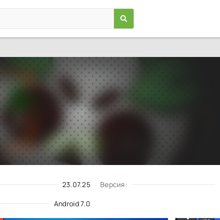
Ghoul Stars
Игры
/
Экшен
7.0
62.264
Скачать
Запросить обновление
23.07.25
Версия:
Android 7.0