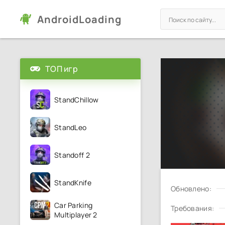
AndroidLoading
ТОП игр
StandChillow
StandLeo
Standoff 2
StandKnife
Обновлено:
Car Parking
Требования:
Multiplayer 2