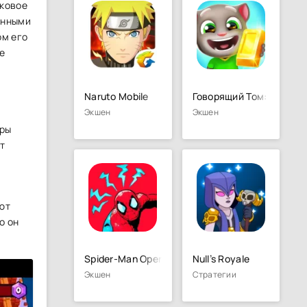
уковое
енными
ом его
е
Naruto Mobile
Говорящий Том: бег за 
Экшен
Экшен
еры
т
ют
о он
Spider-Man Open World
Null’s Royale
Экшен
Стратегии