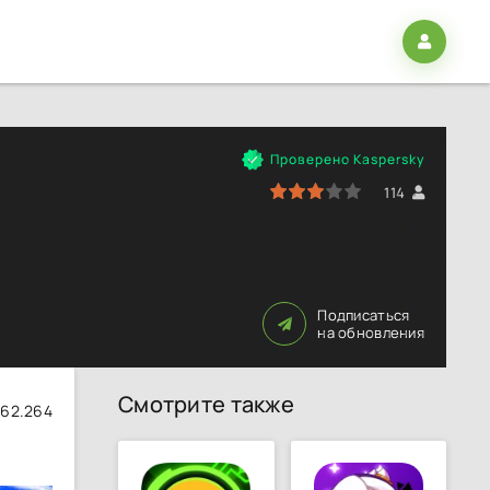
Проверено Kaspersky
60
1
2
3
4
5
114
Подписаться
на обновления
Смотрите также
62.264