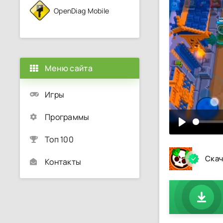
OpenDiag Mobile
Меню сайта
Игры
Программы
Топ 100
Скач
Контакты