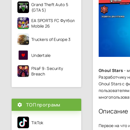
Grand Theft Auto 5
(GTA 5)
EA SPORTS FC Футбол
Mobile 26
Truckers of Europe 3
Undertale
FNaF 9: Security
Ghoul Stars
- м
Breach
Разработчику н
Ghoul Stars с 
пользователям
многопользова
ТОП программ
Описание
TikTok
Первое на что 