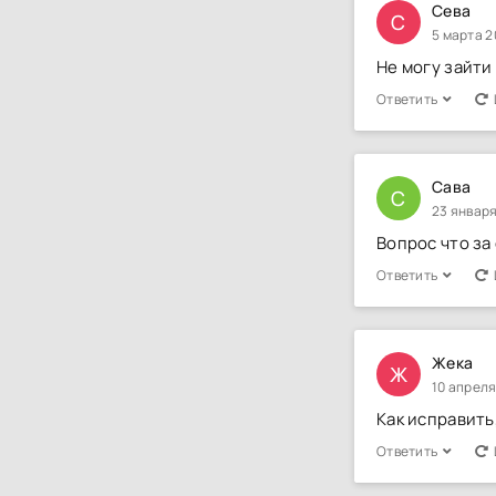
Сева
С
5 марта 2
Не могу зайти
Ответить
Сава
С
23 января
Вопрос что за
Ответить
Жека
Ж
10 апреля
Как исправить
Ответить