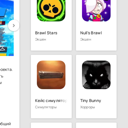
Brawl Stars
Null's Brawl
Экшен
Экшен
роекта.
ть
м
Кейс симулятор для Стандофф 2
Tiny Bunny
Симуляторы
Хорроры
 общий