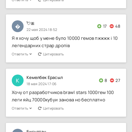
💘🎀

17
48
22 мая 2024 18:52
Я я хочу щоб у мене було 10000 гемов пжжжж і 10
легендарних страр дропів
Ответить
Цитировать
Кемелбек Ерасыл
К
8
27
18 мая 2024 17:06
Хочу от разработчиков brawl stars 1000гем 100
леги яйц 70000кубуи занова но бесплатно
Ответить
Цитировать
Бисултан