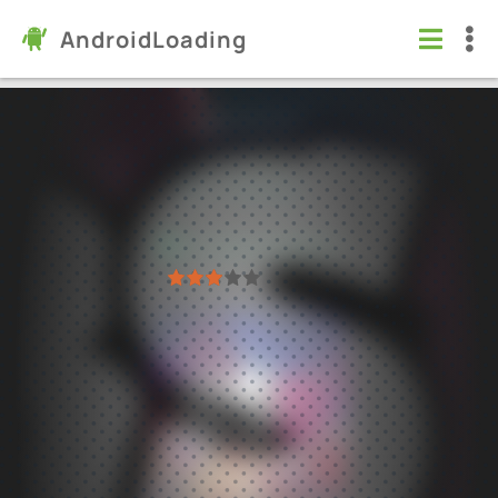
AndroidLoading
BSD Brawl
Игры
/
Экшен
7.0
68.263
Проверено Kaspersky
1
2
3
4
5
290