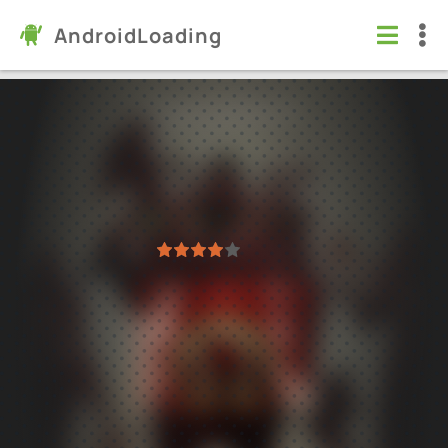
AndroidLoading
Diablo Immortal
Игры
/
Ролевые
7.0
4.3.5
Проверено Kaspersky
1
2
3
4
5
13