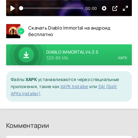
00:00
Скачать Diablo Immortal на андроид
бесплатно
DIABLO IMMORTAL V4.3.5
326.89 Mb
XAPK
Файлы
XAPK
устанавливаются через специальные
приложения, такие как
XAPK Installer
или
SAI (Split
APKs Installer)
.
Комментарии