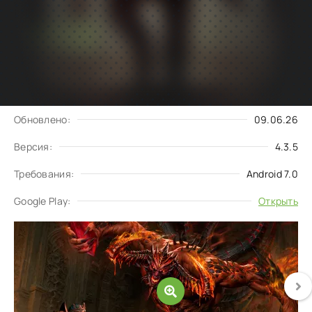
Подписаться
Скачать
на обновления
Запросить обновление
Обновлено:
09.06.26
Версия:
4.3.5
Требования:
Android 7.0
Google Play:
Открыть