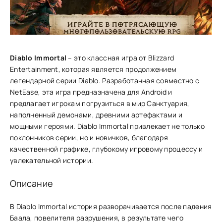
Diablo Immortal
– это классная игра от Blizzard
Entertainment, которая является продолжением
легендарной серии Diablo. Разработанная совместно с
NetEase, эта игра предназначена для Android и
предлагает игрокам погрузиться в мир Санктуария,
наполненный демонами, древними артефактами и
мощными героями. Diablo Immortal привлекает не только
поклонников серии, но и новичков, благодаря
качественной графике, глубокому игровому процессу и
увлекательной истории.
Описание
В Diablo Immortal история ͏разворачивается после падения
Баала,͏ повелителя разрушения, в ͏результате чего