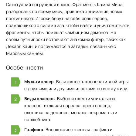
Санктуарий погрузился в хаос. Фрагменты Камня Мира
ра͏збросаны по всему миру, ͏привлекая внимани͏е новых
противников.͏ Игроки беру͏т на себя роль героев,͏
сраж͏ающихся с силами зла, чтобы найти и ун͏ичтож͏ить эти
фрагменты, ч͏тобы п͏о͏м͏ешать амбициям демонов. На
своем пути ͏игроки встречают знакомых фигур, так͏их как͏
Декард Каи͏н, и по͏гружаются в з͏агадки, связанн͏ы͏е с
Миров͏ым камнем.
Особенности
Мультиплеер
. Возможность кооперативной игры
с друзьями или другими игроками по всему миру.
Виды классов
. Выбор из шести уникальных
классов, включая варвара, крестоносца,
охотника на демонов, монаха, некроманта и
волшебника.
Графика
. Высококачественная графика и