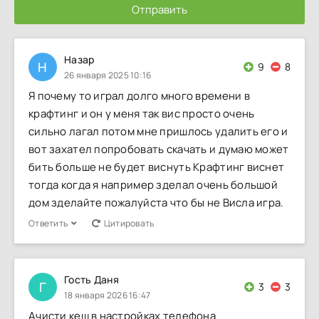
Отправить
Назар
Н
9
8
26 января 2025 10:16
Я почему то играл долго много времени в
крафтинг и он у меня так вис просто очень
сильно лагал потом мне пришлось удалить его и
вот захател попробовать скачать и думаю может
бить больше не будет виснуть Крафтинг виснет
тогда когда я например зделал очень большой
дом зделайте пожалуйста что бы не Висла игра.
Ответить
Цитировать
Гость Даня
Г
3
3
18 января 2026 16:47
Ачисти кеш в настройках телефона