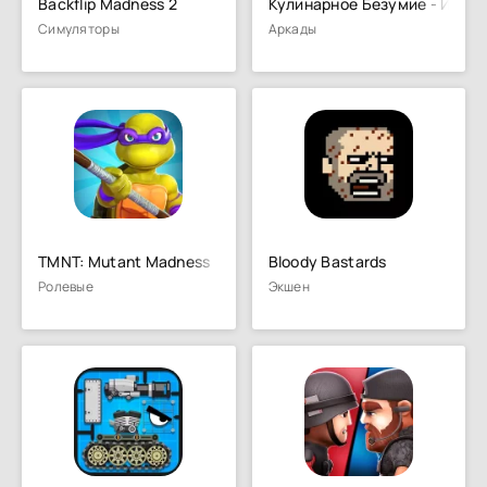
Backflip Madness 2
Кулинарное Безумие - Игра 
Симуляторы
Аркады
TMNT: Mutant Madness
Bloody Bastards
Ролевые
Экшен