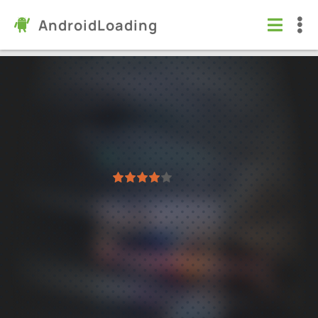
AndroidLoading
Metal Madness PvP: Экшен Тачек
Игры
/
Экшен
7.1
0.40.7
Проверено Kaspersky
1
2
3
4
5
2