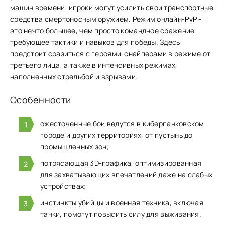
машин времени, игроки могут усилить свои транспортные
средства смертоносным оружием. Режим онлайн-PvP -
это нечто большее, чем просто командное сражение,
требующее тактики и навыков для победы. Здесь
предстоит сразиться с героями-снайперами в режиме от
третьего лица, а также в интенсивных режимах,
наполненных стрельбой и взрывами.
Особенности
ожесточенные бои ведутся в киберпанковском
городе и других территориях: от пустынь до
промышленных зон;
потрясающая 3D-графика, оптимизированная
для захватывающих впечатлений даже на слабых
устройствах;
инстинкты убийцы и военная техника, включая
танки, помогут повысить силу для выживания.