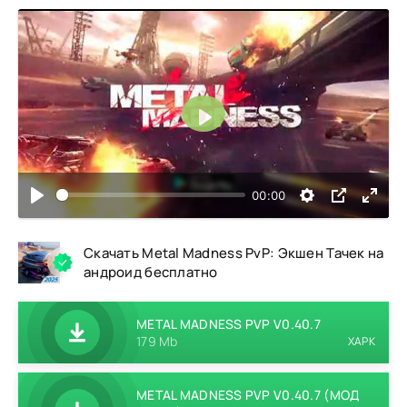
Воспроизвести
00:00
Скачать Metal Madness PvP: Экшен Тачек на
андроид бесплатно
METAL MADNESS PVP V0.40.7
179 Mb
XAPK
METAL MADNESS PVP V0.40.7 (МОД