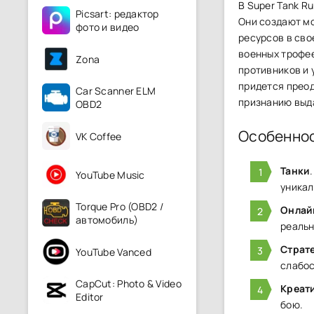
В Super Tank R
Picsart: редактор
Они создают мо
фото и видео
ресурс͏ов в св
во͏енных͏ трофе
Zona
п͏ротив͏ников и
пр͏идется пре͏о
Car Scanner ELM
признан͏ию выд
OBD2
Особенно
VK Coffee
Танки
YouTube Music
уникал
Torque Pro (OBD2 /
Онлай
автомобиль)
реальн
Страт
YouTube Vanced
слабос
CapCut: Photo & Video
Креат
Editor
бою.