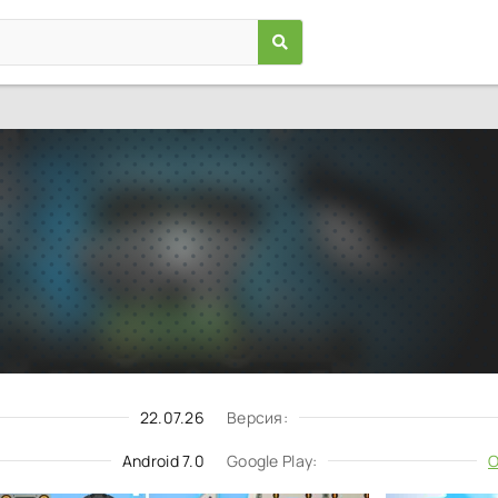
Super Tank Rumble
Игры
/
Казуальные
7.0
5.12.0
Скачать
Запросить обновление
22.07.26
Версия:
Android 7.0
Google Play:
О