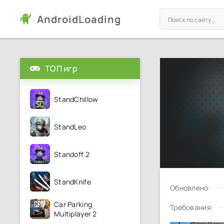
AndroidLoading
ТОП игр
StandChillow
StandLeo
Standoff 2
StandKnife
Обновлено:
Car Parking
Требования:
Multiplayer 2