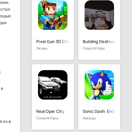
гами.
остых
омощью
д͏ая
Pixel Gun 3D Стрелялки Онлайн
Building Destruction
Экшен
Симуляторы
я
 в
Real Oper City
Sonic Dash: Endless Run
Симуляторы
Аркады
я их в