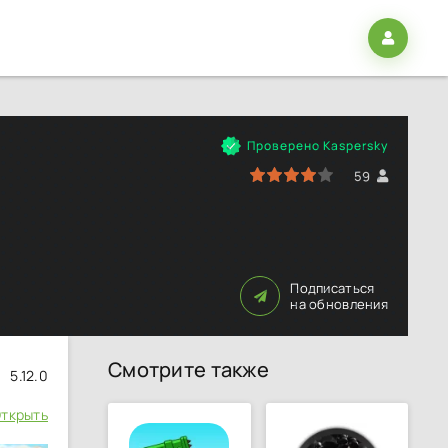
Проверено Kaspersky
80
1
2
3
4
5
59
Подписаться
на обновления
Смотрите также
5.12.0
ткрыть