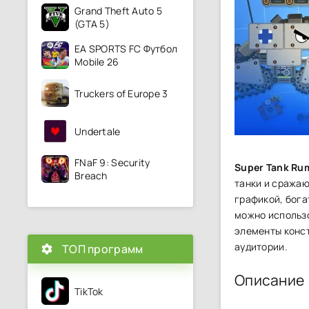
Grand Theft Auto 5
(GTA 5)
EA SPORTS FC Футбол
Mobile 26
Truckers of Europe 3
Undertale
FNaF 9: Security
Super Tank Ru
Breach
танки и сражаю
графикой, бога
можно использо
элементы конст
аудитории.
ТОП программ
Описание
TikTok