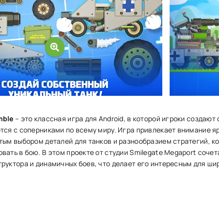
mble
– это классная игра для Android, в которой игроки создают
тся с соперниками по всему миру. Игра привлекает внимание я
тым выбором деталей для танков и разнообразием стратегий, к
вать в бою. В этом проекте от студии Smilegate Megaport соче
руктора и динамичных боев, что делает его интересным для ши