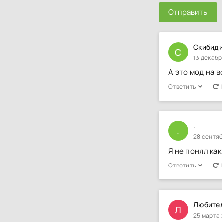
Отправить
Скибиди
С
13 декабр
А это мод на в
Ответить
.
.
28 сентяб
Я не понял ка
Ответить
Любител
Л
25 марта 