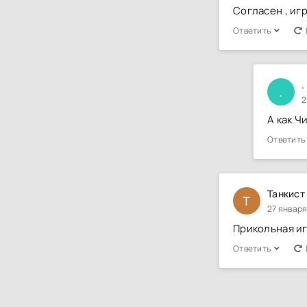
Согласен , иг
Ответить
.
.
2
А как Ч
Ответить
Танкист
Т
27 января
Прикольная иг
Ответить