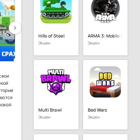
Hills of Steel
ARMA 3: Mobile Online
Экшен
Экшен
 свои
ркой
оторые
таются
рокой
Multi Brawl
Bed Wars
Экшен
Экшен