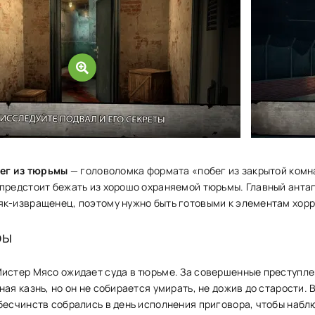
бег из тюрьмы
— головоломка формата «побег из закрытой комн
предстоит бежать из хорошо охраняемой тюрьмы. Главный анта
к-извращенец, поэтому нужно быть готовыми к элементам хорр
ры
Мистер Мясо ожидает суда в тюрьме. За совершенные преступл
ная казнь, но он не собирается умирать, не дожив до старости. 
бесчинств собрались в день исполнения приговора, чтобы набл