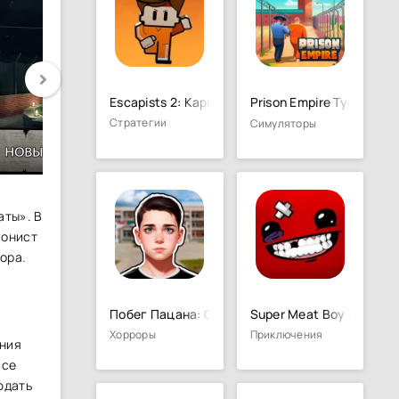
Escapists 2: Карманный побег
Prison Empire Tycoon－I
Стратегии
Симуляторы
аты». В
гонист
ора.
Побег Пацана: Стэлс Школьника
Super Meat Boy Forever
Хорроры
Приключения
ения
Все
юдать