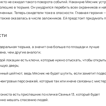
никто не ожидал такого поворота событий. Накануне Мясник уст
люцию в тюрьме. Он умудрился перебить всех охранников и на
ченных. Теперь свидетели тоже в опасности. Главная героиня —
 также оказалась в числе заложников. Ей предстоит придумать 
сти
деральная тюрьма, а значит она больше по площади и лучше
ена, чем другие аналоги;
дой локации есть ключи, которые нужно отыскать, чтобы открыт
ющую дверь;
нный цейтнот, ведь Мясник не будет шутить, если заметит подво
неигровых персонажей, которые так или иначе связаны с мисте
гониста есть приспешник по кличке Свинья 13, который будет
нно мешать спасению людей.