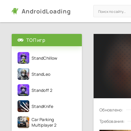
AndroidLoading
ТОП игр
StandChillow
StandLeo
Standoff 2
StandKnife
Обновлено:
Car Parking
Требования:
Multiplayer 2