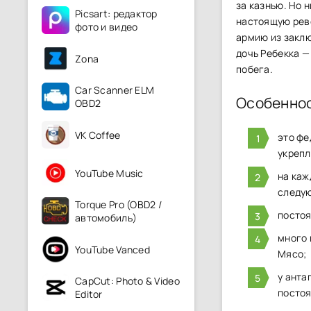
за казнью. Но 
Picsart: редактор
настоящую рево
фото и видео
армию из заклю
дочь Ребекка —
Zona
побега.
Car Scanner ELM
Особенно
OBD2
VK Coffee
это фе
укрепл
YouTube Music
на каж
следу
Torque Pro (OBD2 /
постоя
автомобиль)
много 
YouTube Vanced
Мясо;
у анта
CapCut: Photo & Video
постоя
Editor