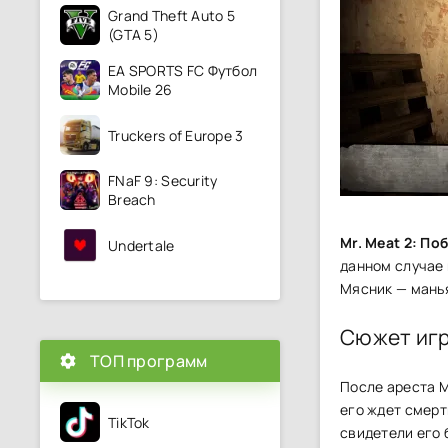
Grand Theft Auto 5
(GTA 5)
EA SPORTS FC Футбол
Mobile 26
Truckers of Europe 3
FNaF 9: Security
Breach
Mr. Meat 2: По
Undertale
данном случае 
Мясник — манья
Сюжет иг
ТОП программ
После ареста 
его ждет смерт
TikTok
свидетели его 