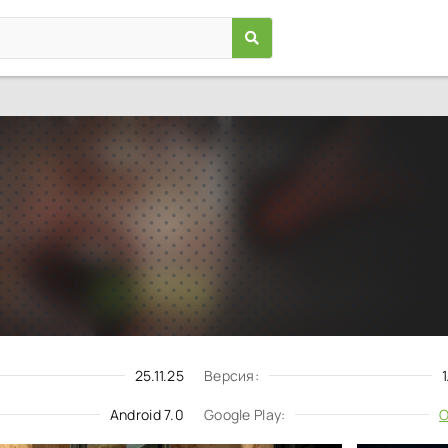
Mr. Meat 2: Побег из тюрьмы
Игры
/
Хорроры
7.0
1.2.3245
Скачать
Запросить обновление
25.11.25
Версия:
Android 7.0
Google Play:
О