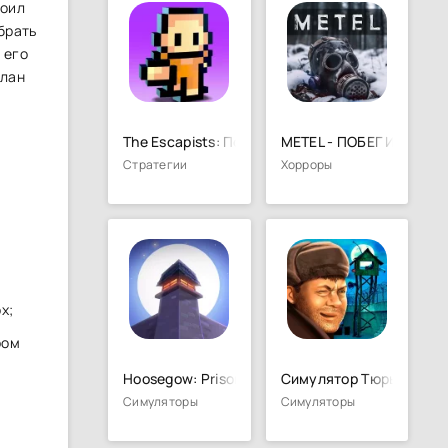
роил
брать
 его
план
The Escapists: Побег из тюрьмы
METEL - ПОБЕГ ИЗ ДОМ
Стратегии
Хорроры
ь
х;
ром
Hoosegow: Prison Survival
Симулятор Тюрьмы
Симуляторы
Симуляторы