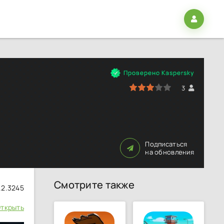
Проверено Kaspersky
60
1
2
3
4
5
3
Подписаться
на обновления
Смотрите также
1.2.3245
ткрыть