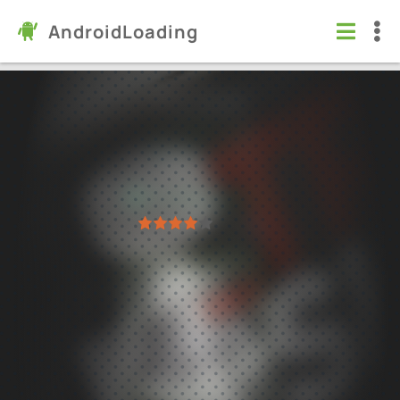
AndroidLoading
True Skate
Игры
/
Спортивные
7.0
1.6.8
Проверено Kaspersky
1
2
3
4
5
56