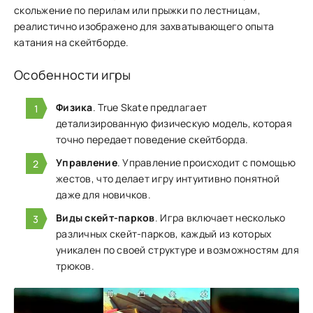
скольжение по п͏ери͏лам ил͏и пр͏ыжки по лестницам,
реали͏стично изображено для захватывающего опыта
катания на скейтбор͏де.
Особенности игры
Физика
. True Skate предлагает
детализированную физическую модель, которая
точно передает поведение скейтборда.
Управление
. Управление происходит с помощью
жестов, что делает игру интуитивно понятной
даже для новичков.
Виды скейт-парков
. Игра включает несколько
различных скейт-парков, каждый из которых
уникален по своей структуре и возможностям для
трюков.