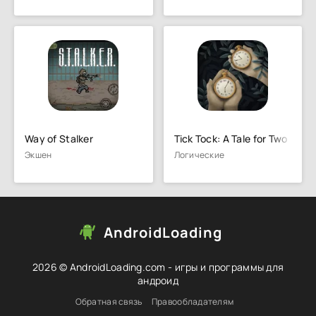
Way of Stalker
Tick Tock: A Tale for Two
Экшен
Логические
AndroidLoading
2026 © AndroidLoading.com - игры и программы для
андроид
Обратная связь
Правообладателям