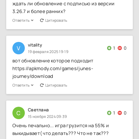
ждать ли обновление с подписью из версии
3.26.7 и более ранних?
Ответить
Цитировать
vitality
V
1
0
19 февраля 2025 19:19
вот обновление которое подходит
https://apkmody.com/games/junes-
journey/download
Ответить
Цитировать
Светлана
С
1
0
15 ноября 2024 09:39
Очень печально... игра грузится на 55% и
выкидывает( что делать??? Что не так???