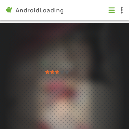
AndroidLoading
June’s Journey: найди предметы
Игры
/
Логические
5.0
3.50.3
Проверено Kaspersky
1
2
3
4
5
14