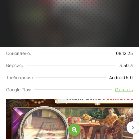
Подписаться
Скачать
на обновления
Запросить обновление
Обновлено:
08.12.25
Версия:
3.50.3
Требования:
Android 5.0
Google Play:
Открыть