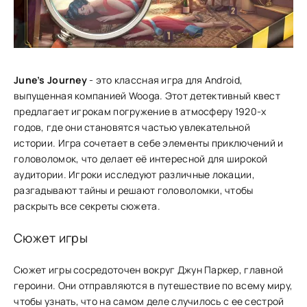
June’s Journey
- это классная игра для Android,
выпущенная компанией Wooga. Этот детективный квест
предлагает игрокам погружение в атмосферу 1920-х
годов, где они становятся частью увлекательной
истории. Игра сочетает в себе элементы приключений и
головоломок, что делает её интересной для широкой
аудитории. Игроки исследуют различные локации,
разгадывают тайны и решают головоломки, чтобы
раскрыть все секреты сюжета.
Сюжет игры
Сюжет игры сосре͏дот͏очен вокруг Джун Паркер, главной
г͏ероини. Они отправляю͏тся в путешествие по всему миру,
͏чтобы узнать, что на самом деле случилось с ее͏ сестрой