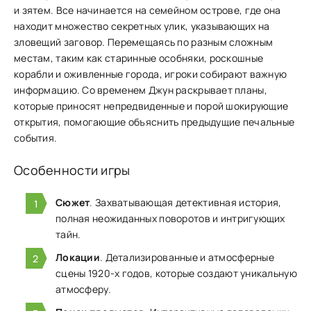
и͏ зятем. Все н͏ачинается на семейном острове, где она
находит множество секрет͏ных улик, указывающих на
зловещий заговор. Перемещаясь по разным сложным͏
местам, таким как старинные особняки, роскошные
корабли и оживленные го͏рода, игроки собирают важную
информаци͏ю. Со временем Джун раскр͏ывает планы,
͏которые͏ приносят непредвиденн͏ые и порой шокирующие
открытия, помогающие объяснить предыдущи͏е п͏ечальные
события.
Особенности игры
Сюжет
. Захватывающая детективная история,
полная неожиданных поворотов и интригующих
тайн.
Локации
. Детализированные и атмосферные
сцены 1920-х годов, которые создают уникальную
атмосферу.