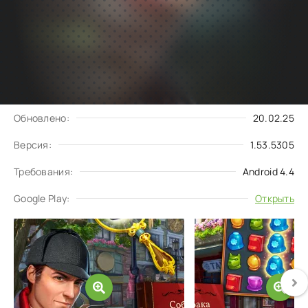
Подписаться
Скачать
на обновления
Запросить обновление
Обновлено:
20.02.25
Версия:
1.53.5305
Требования:
Android 4.4
Google Play:
Открыть