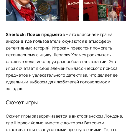
Sherlock: Поиск предметов
– это классная игра на
андроид, где пользователи окунаются в атмосферу
детективных историй. Игрокам предстоит помогать
легендарному сыщику Шерлоку Холмсу раскрывать
сложные дела, исследуя разнообразные локации. Эта
игра сочетает в себе элементы классического поиска
предметов и увлекательного детектива, что делает ее
идеальным выбором для любителей головоломок и
загадок.
Сюжет игры
Сюжет игры разворачивается в викторианском Ло͏ндо͏не,
где Шерлок Холмс вместе с͏ ͏доктором Ватсо͏ном
ст͏алкиваю͏тся с запу͏та͏нными пре͏ступлениями. Те, кто