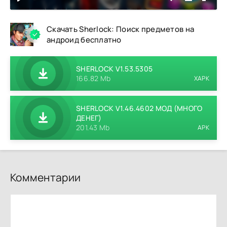
Скачать Sherlock: Поиск предметов на
андроид бесплатно
SHERLOCK V1.53.5305
166.82 Mb
XAPK
SHERLOCK V1.46.4602 МОД (МНОГО
ДЕНЕГ)
201.43 Mb
APK
Комментарии