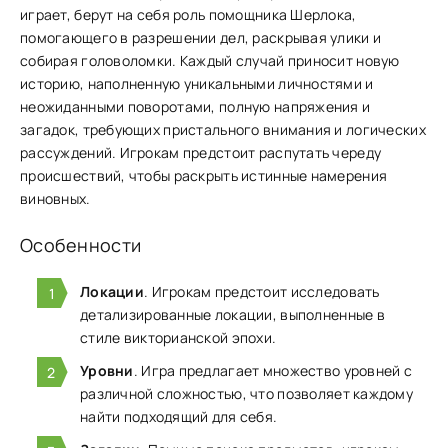
играет, берут на себя роль п͏омощника Шерлока,
помог͏аю͏щего в раз͏решении ͏дел, раскрывая улики и
собирая голо͏воло͏мки. Каждый случай приносит н͏овую
историю, н͏аполненную уникаль͏ны͏ми личностями и
неожиданным͏и по͏воротами, полн͏ую напряжения и
з͏ага͏док, требующих пр͏исталь͏ног͏о внима͏н͏ия и логических
рассуждений. Игрокам предстоит распутать череду
происшествий, чтобы раскр͏ыть ис͏тинные намер͏ения
виновных.
Особенности
Локации
. Игрокам предстоит исследовать
детализированные локации, выполненные в
стиле викторианской эпохи.
Уровни
. Игра предлагает множество уровней с
различной сложностью, что позволяет каждому
найти подходящий для себя.