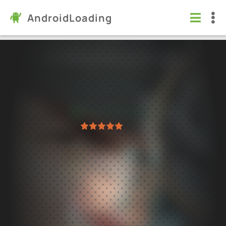
AndroidLoading
Sherlock: Поиск предметов
Игры
/
Логические
4.4
1.53.5305
Проверено Kaspersky
1
2
3
4
5
7