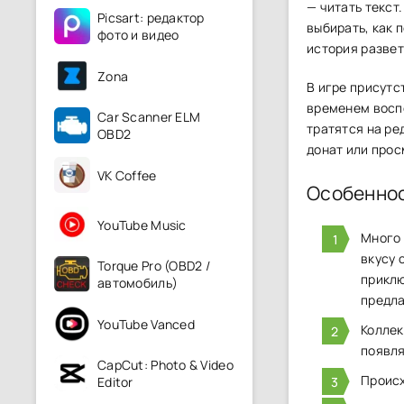
— читать текст
Picsart: редактор
выбирать, как 
фото и видео
история развет
Zona
В игре присутс
временем воспо
Car Scanner ELM
тратятся на ре
OBD2
донат или про
VK Coffee
Особенно
YouTube Music
Много 
вкусу 
Torque Pro (OBD2 /
прикл
автомобиль)
предла
YouTube Vanced
Коллек
появля
CapCut: Photo & Video
Происх
Editor