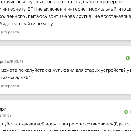
 скачиваю игру,, пытаюсь ее открыть , выдает проверьте
 интернету, ВПН не включен и интернет нормальный, что д
ройденного , пытаюсь войти через другие , не восстанавли
обидно что зайти не могу
Цитировать
ря 2025 23:31
 можете пожалуйста скинуть файл для старых устройств? у
я из-за арм×64
Цитировать
ари
5 13:08
луйста, скачала всё норм, прогресс восстановился(Где-то