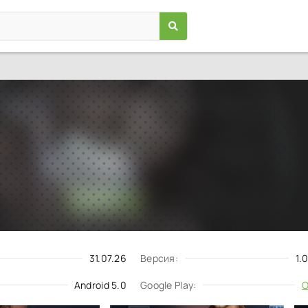
Клуб Романтики - Мои Истор
Игры
/
Симуляторы
5.0
1.0.55800
Скачать
Запросить обновление
31.07.26
Версия:
1.
Android 5.0
Google Play:
О