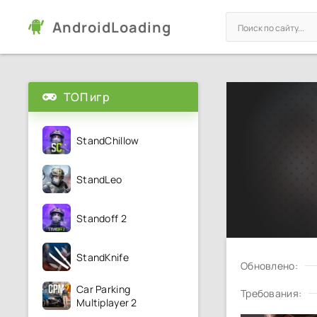
AndroidLoading
ТОП игр
StandChillow
StandLeo
Standoff 2
StandKnife
Обновлено:
Car Parking
Требования:
Multiplayer 2