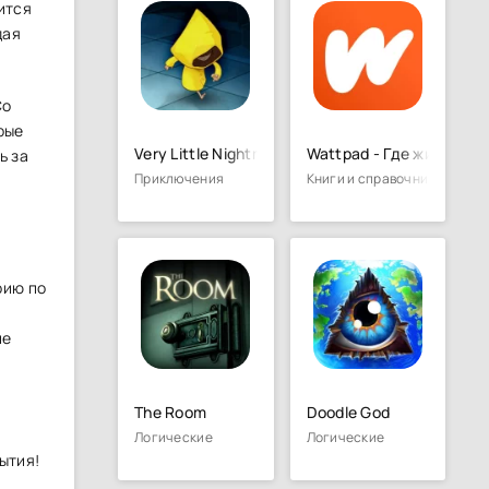
ится
дая
Со
рые
Very Little Nightmares
Wattpad - Где живут ис
ь за
Приключения
Книги и справочники
рию по
ие
The Room
Doodle God
Логические
Логические
ытия!