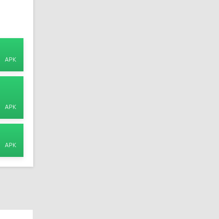
APK
М
APK
APK