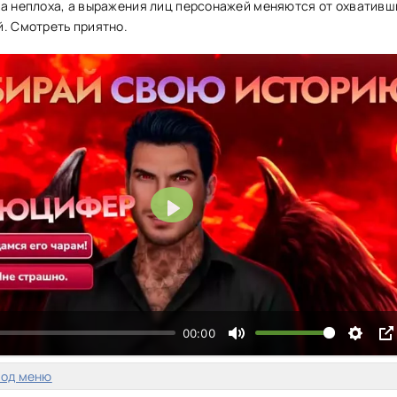
а неплоха, а выражения лиц персонажей меняются от охвативш
. Смотреть приятно.
Воспроизвести
00:00
мод меню