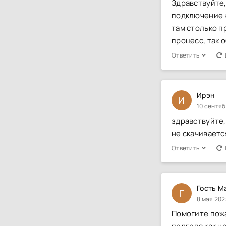
Здравствуйте,
подключение к
там столько п
процесс, так 
Ответить
Ирэн
И
10 сентяб
здравствуйте,
не скачиваетс
Ответить
Гость М
Г
8 мая 202
Помогите пожа