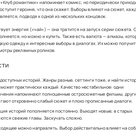
. «Клуб романтики» напоминает комикс, но периодически приход
поступит героиня, что она скажет. Выборы влияют на сюжет, каж
вляется, подводя к одной из нескольких концовок.
твует энергия («чай») — она тратится на запуск серии сюжета. 
лняется, но можно и купить. Также есть валюта — алмазы, кото
дкую одежду и интересные выборы в диалогах. Их можно получит
смотры рекламных роликов.
сти
доступных историй. Жанры разные, сеттинги тоже, и найти исто
сможет практически каждый. Качество нестабильное: одни
ючения напоминают полноценные остросюжетные фильмы, друг
гают откровенно слабый сюжет и плохо прописанные диалоги.
ция историй пополняется постоянно. Выходят новые, в старых
ются свежие главы. Заскучать сложно.
одящее можно направлять. Выбор действительно влияет на соб