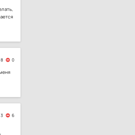
елать,
вается
8
0
 меня
13
6