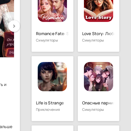
Romance Fate: Story & Chapters
Love Story: Любовные и
Симуляторы
Симуляторы
й
ь и
Life is Strange
Опасные парни: отомэ-
Приключения
Симуляторы
Дальше