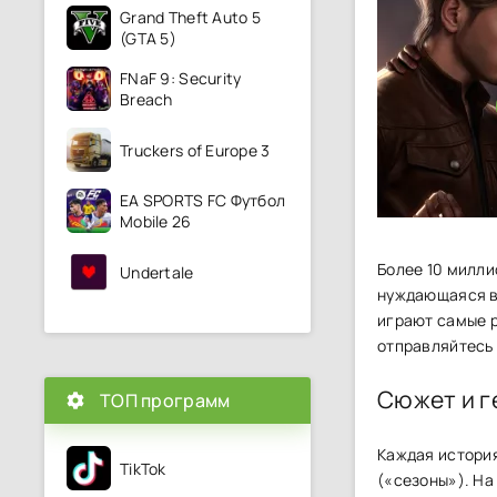
Grand Theft Auto 5
(GTA 5)
FNaF 9: Security
Breach
Truckers of Europe 3
EA SPORTS FC Футбол
Mobile 26
Более 10 милли
Undertale
нуждающаяся в 
играют самые р
отправляйтесь
Сюжет и г
ТОП программ
Каждая история
TikTok
(«сезоны»). На