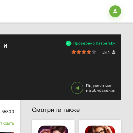
ии
Проверено Kaspersky
80
1
2
3
4
5
244
Подписаться
на обновления
Смотрите также
0.55800
ткрыть