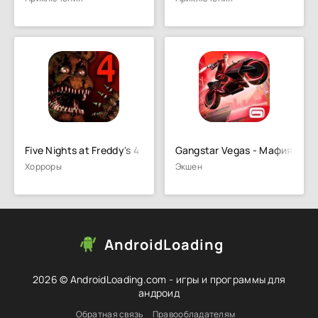
Five Nights at Freddy's 4
Gangstar Vegas - Мафия в иг
Хорроры
Экшен
AndroidLoading
2026 © AndroidLoading.com - игры и программы для
андроид
Обратная связь
Правообладателям