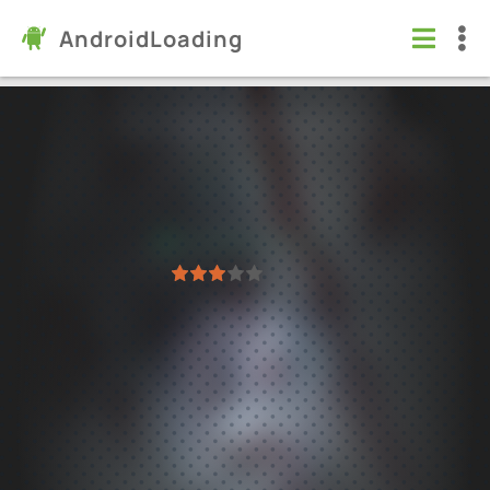
AndroidLoading
One Night at Flumpty's 3
Игры
/
Хорроры
4.1
1.1.3
Проверено Kaspersky
1
2
3
4
5
15