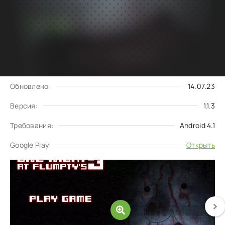
Подписаться
Скачать
на обновления
Запросить обновление
Обновлено:
14.07.23
Версия:
1.1.3
Требования:
Android 4.1
Google Play:
Открыть