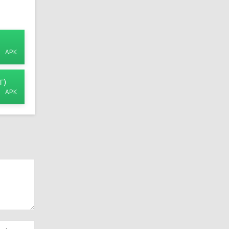
APK
Г)
APK