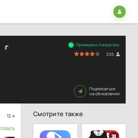
инг
Проверено Kaspersky
80
1
2
3
4
5
255
Подписаться
на обновления
Смотрите также
12.4
ткрыть