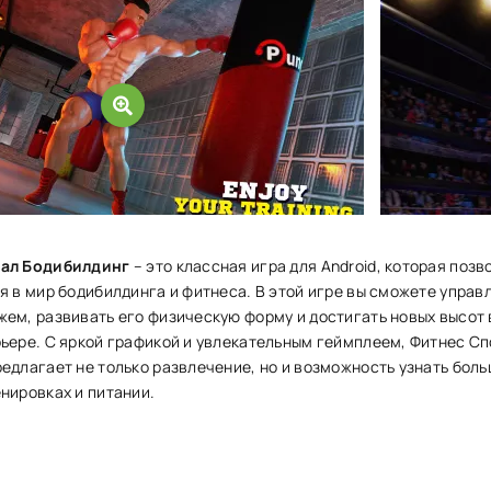
зал Бодибилдинг
– это классная игра для Android, которая позв
я в мир бодибилдинга и фитнеса. В этой игре вы сможете управ
ем, развивать его физическую форму и достигать новых высот 
ьере. С яркой графикой и увлекательным геймплеем, Фитнес С
едлагает не только развлечение, но и возможность узнать боль
нировках и питании.