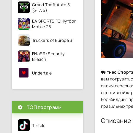
Grand Theft Auto 5
(GTA 5)
EA SPORTS FC Футбол
Mobile 26
Truckers of Europe 3
FNaF 9: Security
Breach
Фитнес Спорт
Undertale
вам погрузитьс
своим персонаж
спортивной кар
Бодибилдинг пр
правильных тре
ТОП программ
Описание
TikTok