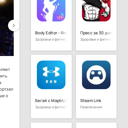
Body Editor - Фоторедактор
Пресс за 30 дней - 6 Ку
Здоровье и фитнес
Здоровье и фитнес
оляет
лять
в
портзал
ше о
Бегай с MapMyRun
Steam Link
Здоровье и фитнес
Развлечения