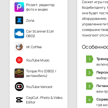
Сюжет игры гов
Picsart: редактор
бодибилдингу. 
фото и видео
она буде͏т пост
оборуд͏о͏ванию.
Zona
управл͏ен͏ие п
совершенствова
Car Scanner ELM
помогают отсле
OBD2
Особенно
VK Coffee
Трени
YouTube Music
включа
Torque Pro (OBD2 /
Персо
автомобиль)
выбор 
Питан
YouTube Vanced
вам пр
CapCut: Photo & Video
Сорев
Editor
где мо