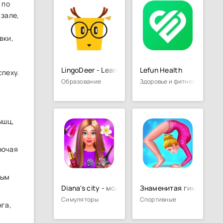
 по
з͏але,
вки,
LingoDeer - Learn Languages
Lefun Health
спеху.
Образование
Здоровье и фитнес
ышц,
лючая
рым
Diana's city - мода и красота
Знаменитая гимнастка
Симуляторы
Спортивные
нга,