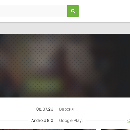
Фитнес Спортзал Бодибилд
Игры
/
Спортивные
8.0
12.4
Скачать
Запросить обновление
08.07.26
Версия:
Android 8.0
Google Play:
О