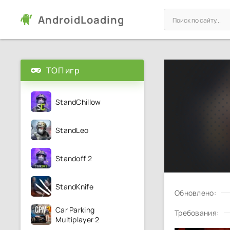
AndroidLoading
ТОП игр
StandChillow
StandLeo
Standoff 2
StandKnife
Обновлено:
Car Parking
Требования:
Multiplayer 2