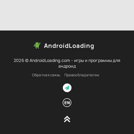
AndroidLoading
2026 © AndroidLoading.com - игры и программы для
андроид
Обратная связь
Правообладателям