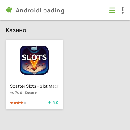
AndroidLoading
Казино
Scatter Slots - Slot Machines
v4.74.0 - Казино
5.0
4
5