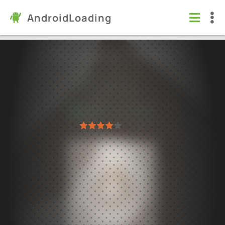
AndroidLoading
Rock Identifier - Stone ID
Программы
/
Стиль жизни
9.0
2.3.33
Проверено Kaspersky
1
2
3
4
5
6