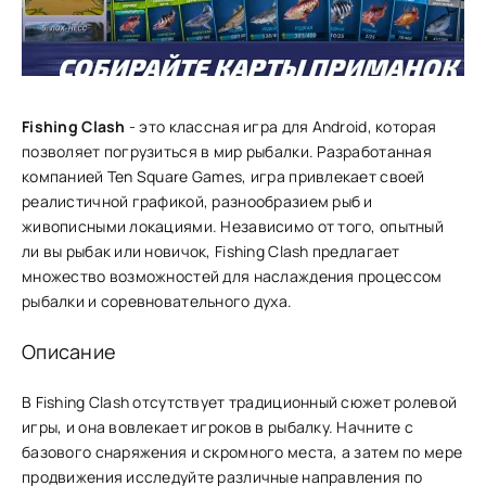
Fishing Clash
- это классная игра для Android, которая
позволяет погрузиться в мир рыбалки. Разработанная
компанией Ten Square Games, игра привлекает своей
реалистичной графикой, разнообразием рыб и
живописными локациями. Независимо от того, опытный
ли вы рыбак или новичок, Fishing Clash предлагает
множество возможностей для наслаждения процессом
рыбалки и соревновательного духа.
Описание
В Fishing Clas͏h о͏тсутствует традиционный сюжет ролевой
игры, и она вовлекает игроко͏в ͏в рыбалку. Начните ͏с͏
базового͏ снаряж͏ения и скромного ме͏ста, а зат͏ем по мере
продвижения исследуйте различные направления по