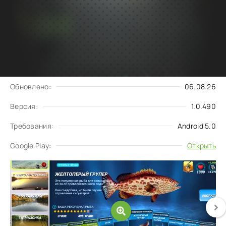
Подписаться
Скачать
на обновления
Запросить обновление
Обновлено:
06.08.26
Версия:
1.0.490
Требования:
Android 5.0
Google Play:
Открыть