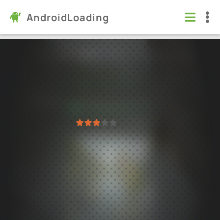
AndroidLoading
Fishing Clash: спортивная игра
Игры
/
Симуляторы
5.0
1.0.490
Проверено Kaspersky
1
2
3
4
5
26