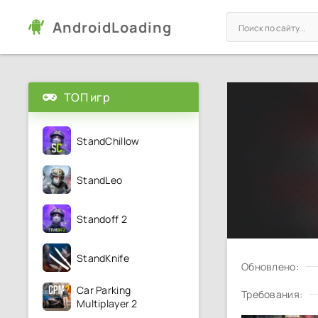
AndroidLoading
ТОП игр
StandChillow
StandLeo
Standoff 2
StandKnife
Обновлено:
Car Parking
Требования:
Multiplayer 2