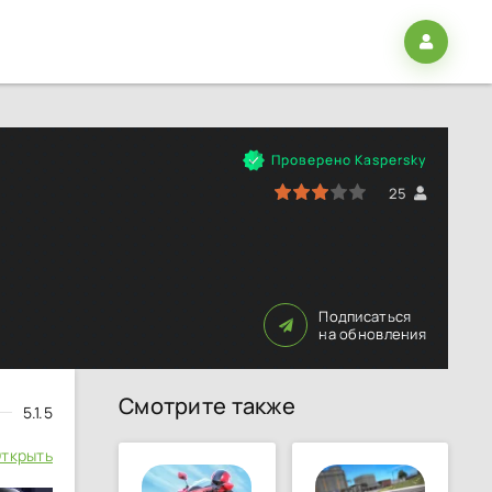
Проверено Kaspersky
60
1
2
3
4
5
25
Подписаться
на обновления
Смотрите также
5.1.5
ткрыть