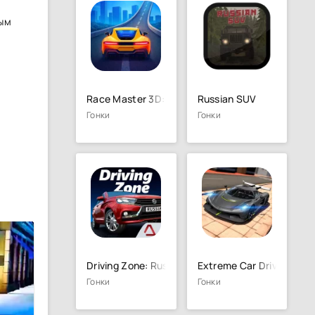
ным
Race Master 3D: Гоночная игра
Russian SUV
Гонки
Гонки
Driving Zone: Russia
Extreme Car Driving Simu
Гонки
Гонки