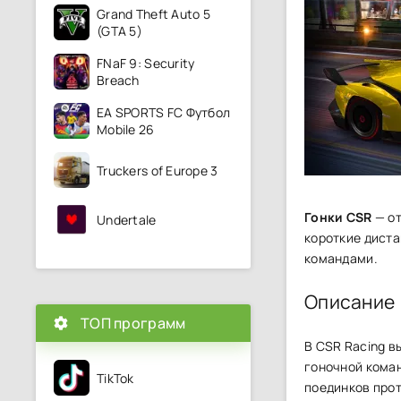
Grand Theft Auto 5
(GTA 5)
FNaF 9: Security
Breach
EA SPORTS FC Футбол
Mobile 26
Truckers of Europe 3
Гонки CSR
— от
Undertale
короткие дист
командами.
Описание
ТОП программ
В CSR Racing в
гоночной коман
TikTok
поединков прот