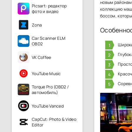
новым районам 
Picsart: редактор
коллекцию маши
фото и видео
боссом, которы
Zona
Особенно
Car Scanner ELM
OBD2
Широки
Глубок
VK Coffee
Просто
YouTube Music
Красоч
Соревн
Torque Pro (OBD2 /
автомобиль)
YouTube Vanced
CapCut: Photo & Video
Editor