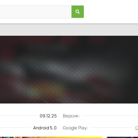
Гонки CSR
Игры
/
Гонки
5.0
5.1.5
Скачать
Запросить обновление
09.12.25
Версия:
Android 5.0
Google Play:
О