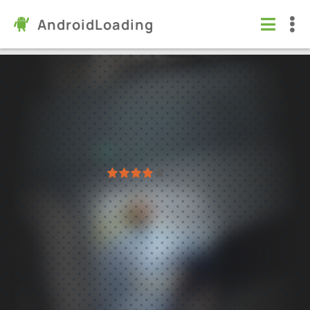
AndroidLoading
Симулятор вождения ЗИЛ 130
Игры
/
Симуляторы
5.0
1.4.4
Проверено Kaspersky
1
2
3
4
5
86