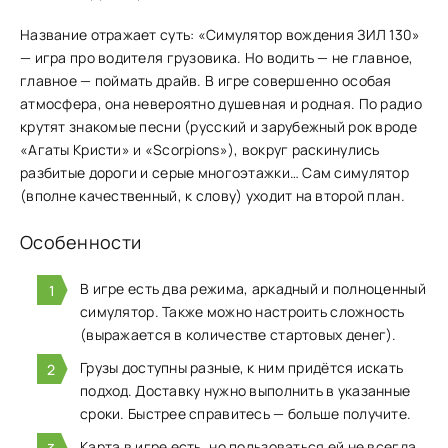
Название отражает суть: «Симулятор вождения ЗИЛ 130»
— игра про водителя грузовика. Но водить — не главное,
главное — поймать драйв. В игре совершенно особая
атмосфера, она невероятно душевная и родная. По радио
крутят знакомые песни (русский и зарубежный рок вроде
«Агаты Кристи» и «Scorpions»), вокруг раскинулись
разбитые дороги и серые многоэтажки… Сам симулятор
(вполне качественный, к слову) уходит на второй план.
Особенности
В игре есть два режима, аркадный и полноценный
симулятор. Также можно настроить сложность
(выражается в количестве стартовых денег).
Грузы доступны разные, к ним придётся искать
подход. Доставку нужно выполнить в указанные
сроки. Быстрее справитесь — больше получите.
Карта в игре есть, но пользоваться ей не всегда