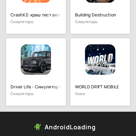
CrashX2: краш тест авто онлайн
Building Destruction
Симуляторы
Симуляторы
Driver Life - Cимулятор Машина
WORLD DRIFT MOBILE
Симуляторы
Гонки
AndroidLoading