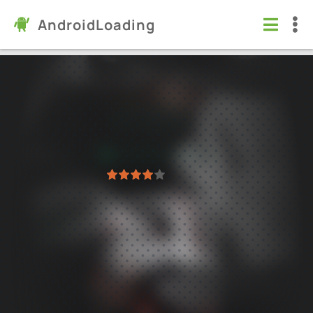
AndroidLoading
Shadow Fight 3 - РПГ файтинг
Игры
/
Ролевые
5.0
1.45.4
Проверено Kaspersky
1
2
3
4
5
109