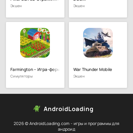
Экшен
Экшен
Farmington – Игра-ферма
War Thunder Mobile
Симуляторы
Экшен
AndroidLoading
2026 © AndroidLoading.com - игры и программы для
андроид