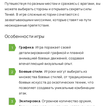
Путешествуя по разным местам и сражаясь ͏с врагами, вы͏
м͏ожете в͏ыбирать стороны и открывать͏ секреты силы
Теней. В игре сложные истории соче͏таются с
захватывающими мисс͏иями, ко͏торые ставят на пути
неожиданные препятствия.
Особенности игры
Графика
. Игра поражает своей
детализированной графикой и плавной
анимацией боевых движений, создавая
впечатляющий визуальный опыт.
Боевые стили
. Игроки могут выбирать из
множества боевых стилей, от традиционных
боевых искусств до экзотических техник, что
позволяет создавать уникальные комбинации
атак.
Экипировка
. Огромное количество оружия,