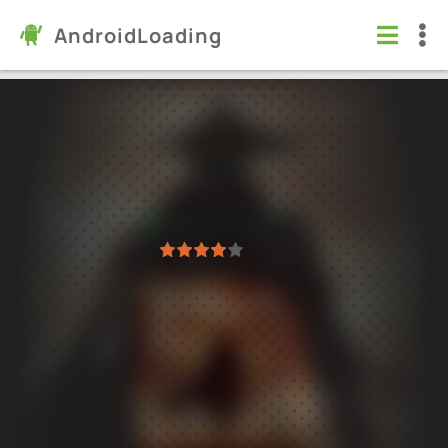
AndroidLoading
Kaz Warrior 3 - Shinobi Legend
Игры
/
Приключения
6.0
1.79.1
Проверено Kaspersky
1
2
3
4
5
3