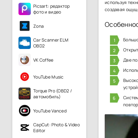
используя техн
Picsart: редактор
создавая ощуще
фото и видео
Особенно
Zona
Большо
Car Scanner ELM
OBD2
Открыт
VK Coffee
Две по
Исполь
YouTube Music
Высоко
устрой
Torque Pro (OBD2 /
автомобиль)
Систем
повтор
YouTube Vanced
CapCut: Photo & Video
Editor