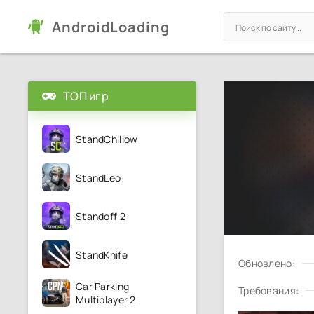
AndroidLoading
ТОП игр
StandChillow
StandLeo
Standoff 2
StandKnife
Обновлено:
Car Parking
Требования:
Multiplayer 2