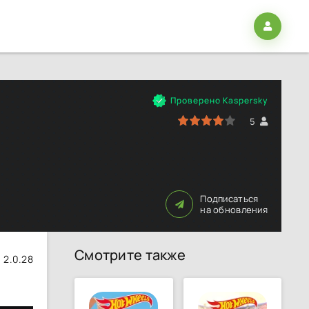
Проверено Kaspersky
80
1
2
3
4
5
5
Подписаться
на обновления
Смотрите также
2.0.28