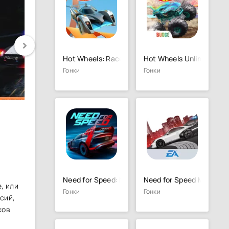
Hot Wheels: Race Off
Hot Wheels Unlimited
Гонки
Гонки
Need for Speed: NL Гонки
Need for Speed Most Wa
, или
Гонки
Гонки
сий,
ков