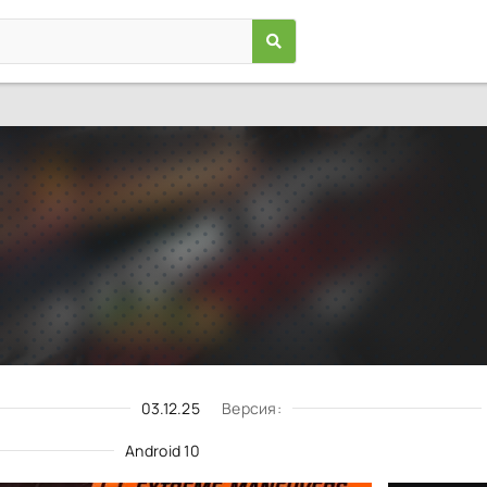
Need For Speed Hot Pursuit
Игры
/
Гонки
10
2.0.28
Скачать
Запросить обновление
03.12.25
Версия:
Android 10