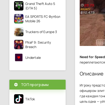
Grand Theft Auto 5
(GTA 5)
EA SPORTS FC Футбол
Mobile 26
Truckers of Europe 3
FNaF 9: Security
Breach
Need for Speed
Undertale
переплетаются
Описание
ТОП программ
Игроку предсто
офицером элитн
где каждая гон
TikTok
цель одна — уй