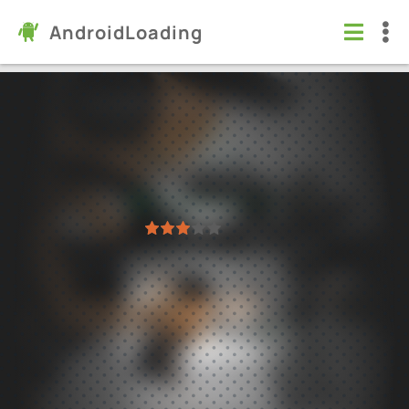
AndroidLoading
Stick Warfare: Blood Strike
Игры
/
Экшен
6.0
13.2.0
Проверено Kaspersky
1
2
3
4
5
6