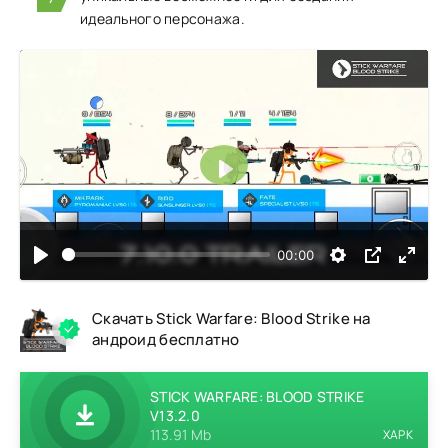
идеального персонажа.
Воспроизвести
00:00
Скачать Stick Warfare: Blood Strike на
андроид бесплатно
STICK WARFARE: BLOOD STRIKE
V13.2.0
113.91 Mb
XAPK