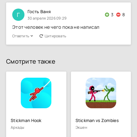
Гость Ваня
Г
3
8
30 апреля 2026 09:29
Этот человек не чего пока не написал
Ответить
Цитировать
Смотрите также
Stickman Hook
Stickman vs Zombies
Аркады
Экшен