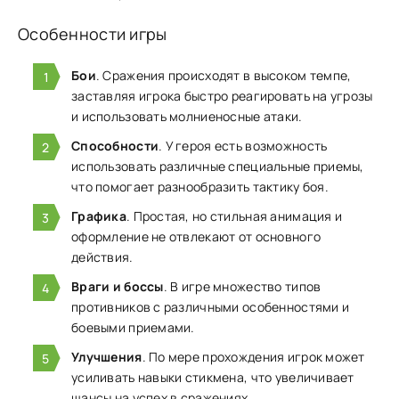
Особенности игры
Бои
. Сражения происходят в высоком темпе,
заставляя игрока быстро реагировать на угрозы
и использовать молниеносные атаки.
Способности
. У героя есть возможность
использовать различные специальные приемы,
что помогает разнообразить тактику боя.
Графика
. Простая, но стильная анимация и
оформление не отвлекают от основного
действия.
Враги и боссы
. В игре множество типов
противников с различными особенностями и
боевыми приемами.
Улучшения
. По мере прохождения игрок может
усиливать навыки стикмена, что увеличивает
шансы на успех в сражениях.