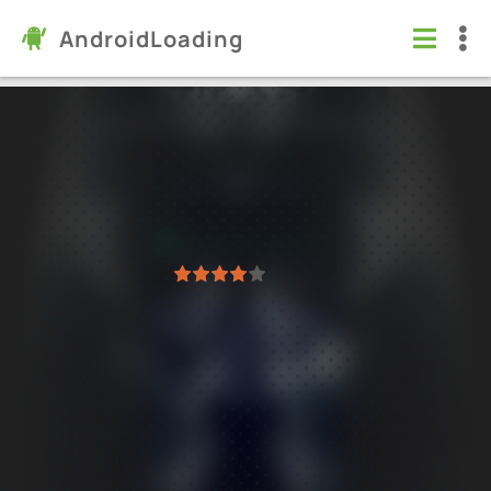
AndroidLoading
Mental Hospital VI (Horror)
Игры
/
Хорроры
5.0
2.00.06
Проверено Kaspersky
1
2
3
4
5
2