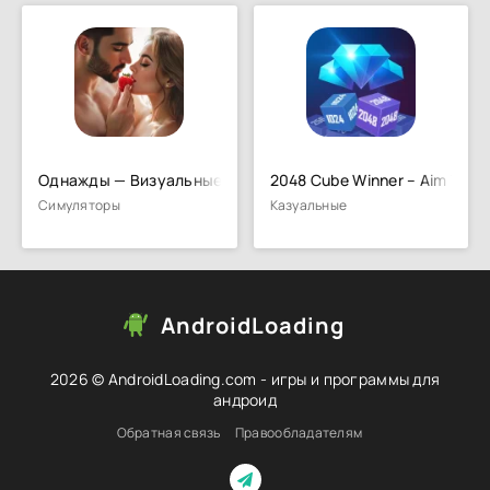
Однажды — Визуальные новеллы
2048 Cube Winner – Aim To Wi
Симуляторы
Казуальные
AndroidLoading
2026 © AndroidLoading.com - игры и программы для
андроид
Обратная связь
Правообладателям