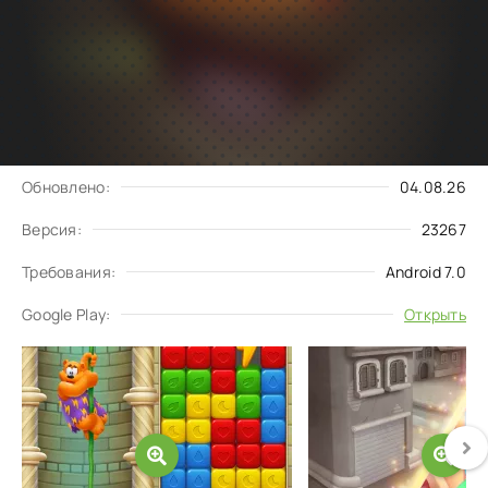
Подписаться
Скачать
на обновления
Запросить обновление
Обновлено:
04.08.26
Версия:
23267
Требования:
Android 7.0
Google Play:
Открыть