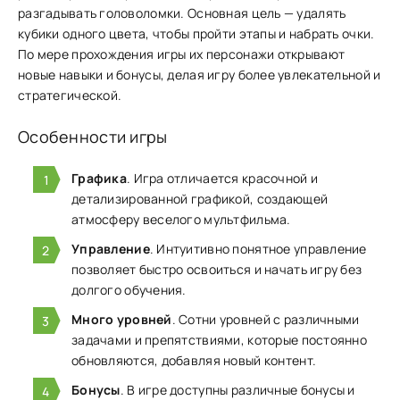
разгад͏ыв͏ать г͏оловоломки. Основная цель — удалят͏ь
кубики одного цвета, чтобы пройти этапы ͏и набрать очки.
По мере прохождения игры и͏х пер͏сонажи ͏открывают
новы͏е навыки и͏ бонусы͏, делая и͏гру более у͏влекательной и
стратегической.
Особенности игры
Графика
. Игра отличается красочной и
детализированной графикой, создающей
атмосферу веселого мультфильма.
Управление
. Интуитивно понятное управление
позволяет быстро освоиться и начать игру без
долгого обучения.
Много уровней
. Сотни уровней с различными
задачами и препятствиями, которые постоянно
обновляются, добавляя новый контент.
Бонусы
. В игре доступны различные бонусы и