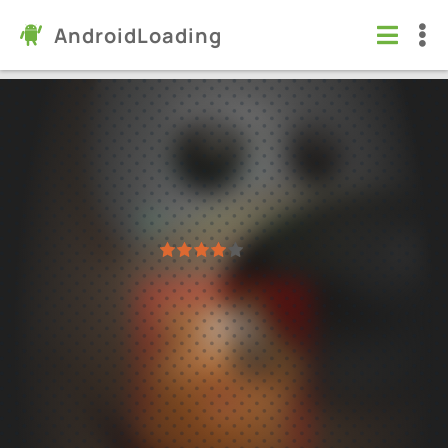
AndroidLoading
Toon Blast
Игры
/
Логические
7.0
23267
Проверено Kaspersky
1
2
3
4
5
7