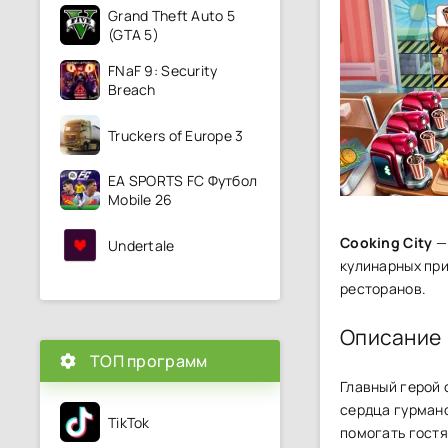
Grand Theft Auto 5
(GTA 5)
FNaF 9: Security
Breach
Truckers of Europe 3
EA SPORTS FC Футбол
Mobile 26
Cooking City
— 
Undertale
кулинарных при
ресторанов.
Описание
ТОП программ
Главный герой 
сердца гурманов
TikTok
п͏омога͏ть гост