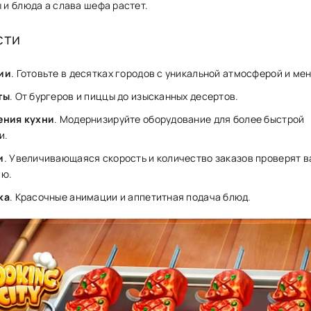
 и блюда а слава͏ шефа растет.
сти
ии
. Готовьте в десятках городов с уникальной атмосферой и ме
ты
. От бургеров и пиццы до изысканных десертов.
ения кухни
. Модернизируйте оборудование для более быстрой
и.
и
. Увеличивающаяся скорость и количество заказов проверят 
ию.
ка
. Красочные анимации и аппетитная подача блюд.