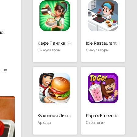
ню.
Кафе Паника: Ресторан и кафе
Idle Restaurant Tycoon
Симуляторы
Симуляторы
вашу
Кухонная Лихорадка: кафе мечты
Papa's Freezeria To Go!
Аркады
Стратегии