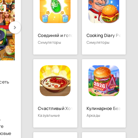
Соединяй и готовь Рестораны
Cooking Diary Ресторан 
Симуляторы
Симуляторы
сеть
Счастливый Хот-пот
Кулинарное Безумие - 
Казуальные
Аркады
ь
те
 новые