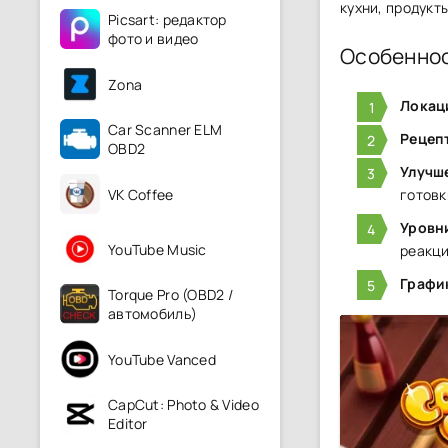
кухни, продукты
Picsart: редактор
фото и видео
Особенно
Zona
Локац
Car Scanner ELM
Рецеп
OBD2
Улучш
VK Coffee
готовк
Уровн
YouTube Music
реакц
Графи
Torque Pro (OBD2 /
автомобиль)
YouTube Vanced
CapCut: Photo & Video
Editor