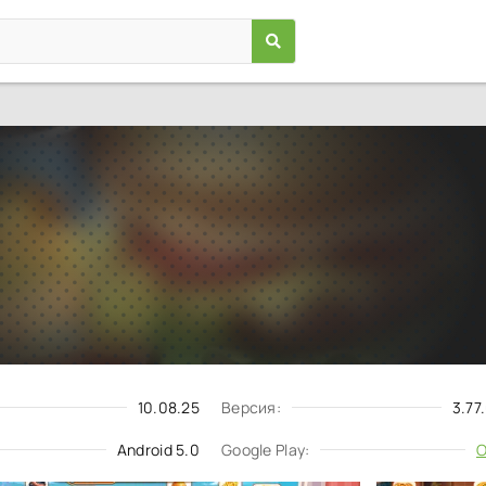
Cooking City
Игры
/
Аркады
5.0
3.77.0.5086
Скачать
Запросить обновление
10.08.25
Версия:
3.77
Android 5.0
Google Play:
О