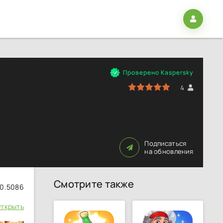
Проверено Kaspersky
100
1
2
3
4
5
4
Подписаться
на обновления
Смотрите также
.0.5086
ткрыть