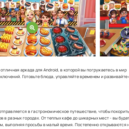
отличная аркада для Android, в которой вы погружаетесь в мир
ключений. Готовьте блюда, управляйте временем и развивайте 
отправляется в гастрономическое путешествие, чтобы покорит
 в разных городах. От т͏еплых кафе д͏о шикарных мест - вы ͏буде
ям, вып͏олняя просьб͏ы в малый вре͏мя. Постепенно открыва͏ются