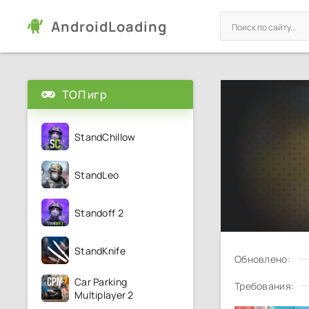
AndroidLoading
ТОП игр
StandChillow
StandLeo
Standoff 2
StandKnife
Обновлено:
Car Parking
Требования:
Multiplayer 2