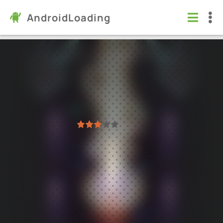
AndroidLoading
Galaxy Attack: Alien Shooting
Игры
/
Аркады
5.0
74.7
Проверено Kaspersky
1
2
3
4
5
20