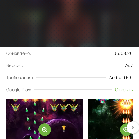
Подписаться
Скачать
на обновления
Запросить обновление
Обновлено:
06.08.26
Версия:
74.7
Требования:
Android 5.0
Google Play:
Открыть