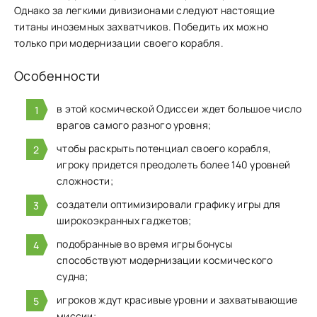
Однако за легкими дивизионами следуют настоящие
титаны иноземных захватчиков. Победить их можно
только при модернизации своего корабля.
Особенности
в этой космической Одиссеи ждет большое число
врагов самого разного уровня;
чтобы раскрыть потенциал своего корабля,
игроку придется преодолеть более 140 уровней
сложности;
создатели оптимизировали графику игры для
широкоэкранных гаджетов;
подобранные во время игры бонусы
способствуют модернизации космического
судна;
игроков ждут красивые уровни и захватывающие
миссии;