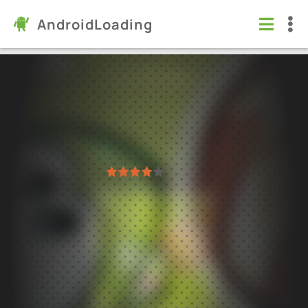
AndroidLoading
Cut the Rope
Игры
/
Логические
6.0
3.79.0
Проверено Kaspersky
1
2
3
4
5
26