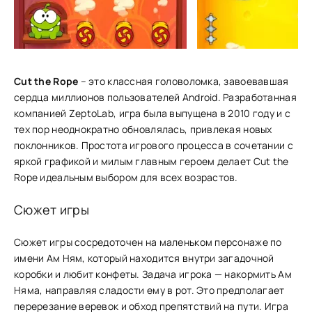
Cut the Rope
– это классная головоломка, завоевавшая
сердца миллионов пользователей Android. Разработанная
компанией ZeptoLab, игра была выпущена в 2010 году и с
тех пор неоднократно обновлялась, привлекая новых
поклонников. Простота игрового процесса в сочетании с
яркой графикой и милым главным героем делает Cut the
Rope идеальным выбором для всех возрастов.
Сюжет игры
Сюжет игры сосредоточен на ͏маленьком персонаже по
име͏ни Ам Ням, который находится внутри зага͏дочной
коробки и любит ͏конфеты. Задача игрока — накорм͏ить Ам
Няма, направляя сладости ему в͏ рот. Это пр͏едполагает
пере͏резание верево͏к и обход препятств͏ий на пу͏ти. Игра