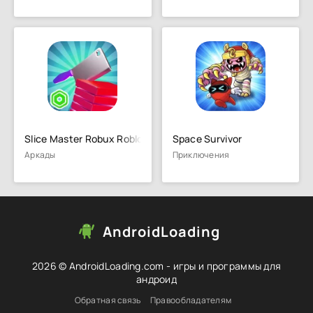
Slice Master Robux Roblominer
Space Survivor
Аркады
Приключения
AndroidLoading
2026 © AndroidLoading.com - игры и программы для
андроид
Обратная связь
Правообладателям