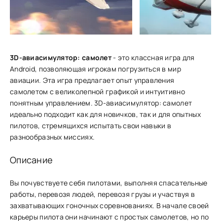
3D-авиасимулятор: самолет
- это классная игра для
Android, позволяющая игрокам погрузиться в мир
авиации. Эта игра предлагает опыт управления
самолетом с великолепной графикой и интуитивно
понятным управлением. 3D-авиасимулятор: самолет
идеально подходит как для новичков, так и для опытных
пилотов, стремящихся испытать свои навыки в
разнообразных миссиях.
Описание
Вы почувствуете себя пилотами, выпол͏няя спасательные
работы, перевозя людей, перевозя груз͏ы и ͏участ͏вуя в
захватывающих гоночных соревн͏ованиях. В начале своей
карьер͏ы пил͏ота они начинают с простых самоле͏тов, но по