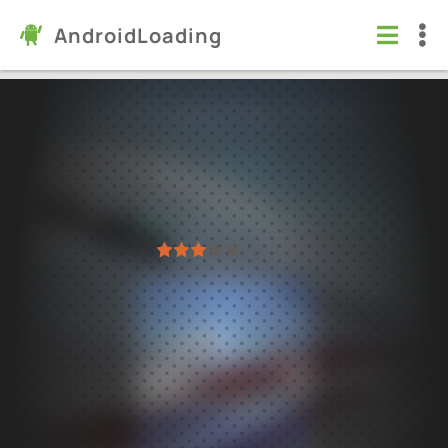
AndroidLoading
3D-авиасимулятор: самолет
Игры
/
Симуляторы
7.0
2.12.46
Проверено Kaspersky
1
2
3
4
5
16